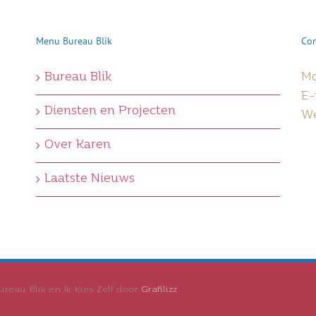
Menu Bureau Blik
Con
Bureau Blik
Mo
E-
Diensten en Projecten
W
Over Karen
Laatste Nieuws
reau Blik en Ik Kies Zelf door
Grafilizz