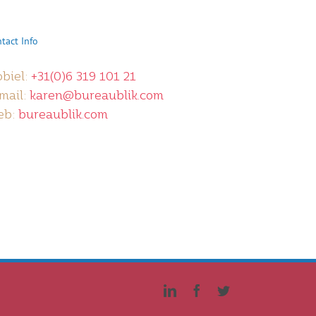
tact Info
biel:
+31(0)6 319 101 21
mail:
karen@bureaublik.com
eb:
bureaublik.com
LinkedIn
Facebook
Twitter