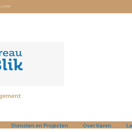
k.com
Diensten en Projecten
Over Karen
La